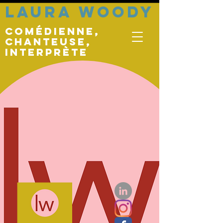
LAURA WOODY
comédienne,
chanteuse,
interprète