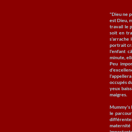
"Dieu ne po
est Dieu, m
travail le 
soit en tr
s'arrache 
portrait cr
l'enfant c
minute, ell
Peu impor
d'excellen
l'appeller
occupés du
yeux baiss
maigres.
Mummy's De
le parcour
différente
maternité i
importante