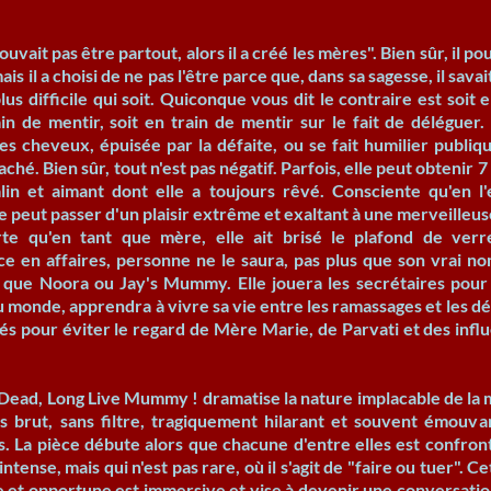
uvait pas être partout, alors il a créé les mères". Bien sûr, il pou
ais il a choisi de ne pas l'être parce que, dans sa sagesse, il sava
plus difficile qui soit. Quiconque vous dit le contraire est soit 
ain de mentir, soit en train de mentir sur le fait de délégue
les cheveux, épuisée par la défaite, ou se fait humilier publi
aché. Bien sûr, tout n'est pas négatif. Parfois, elle peut obtenir 
âlin et aimant dont elle a toujours rêvé. Consciente qu'en l
e peut passer d'un plaisir extrême et exaltant à une merveilleus
te qu'en tant que mère, elle ait brisé le plafond de verr
ce en affaires, personne ne le saura, pas plus que son vrai n
a que Noora ou Jay's Mummy. Elle jouera les secrétaires pour 
 monde, apprendra à vivre sa vie entre les ramassages et les dé
és pour éviter le regard de Mère Marie, de Parvati et des in
ad, Long Live Mummy ! dramatise la nature implacable de la m
s brut, sans filtre, tragiquement hilarant et souvent émouv
s. La pièce débute alors que chacune d'entre elles est confr
ntense, mais qui n'est pas rare, où il s'agit de "faire ou tuer". C
 et opportune est immersive et vise à devenir une conversation