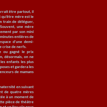
rrait être partout, il
it qu'être mère est le
en train de déléguer,
r. Souvent, une mère
quement par son mini
7 minutes entières de
'espace d'une demi-
e crise de nerfs.
e ou gagné le prix
om, désormais, on ne
les enfants les plus
poses et gardera les
fluenceurs de mamans
aternité en suivant
ant de quatre mères
ontée à un moment de
ette pièce de théâtre
 et un lieu sûr pour